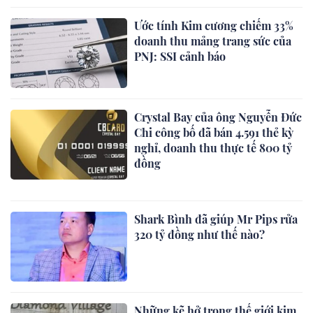
Ước tính Kim cương chiếm 33%
doanh thu mảng trang sức của
PNJ: SSI cảnh báo
Crystal Bay của ông Nguyễn Đức
Chi công bố đã bán 4.591 thẻ kỳ
nghỉ, doanh thu thực tế 800 tỷ
đồng
Shark Bình đã giúp Mr Pips rửa
320 tỷ đồng như thế nào?
Những kẽ hở trong thế giới kim