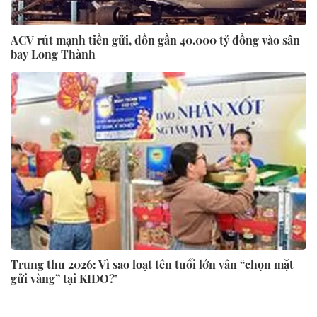
ACV rút mạnh tiền gửi, dồn gần 40.000 tỷ đồng vào sân
bay Long Thành
Trung thu 2026: Vì sao loạt tên tuổi lớn vẫn “chọn mặt
gửi vàng” tại KIDO?’