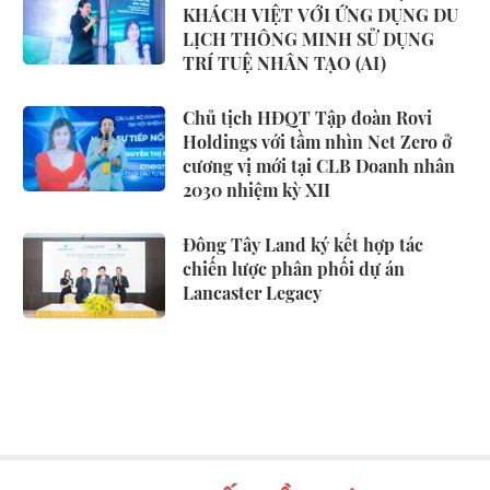
KHÁCH VIỆT VỚI ỨNG DỤNG DU
LỊCH THÔNG MINH SỬ DỤNG
TRÍ TUỆ NHÂN TẠO (AI)
Chủ tịch HĐQT Tập đoàn Rovi
Holdings với tầm nhìn Net Zero ở
cương vị mới tại CLB Doanh nhân
2030 nhiệm kỳ XII
Đông Tây Land ký kết hợp tác
chiến lược phân phối dự án
Lancaster Legacy