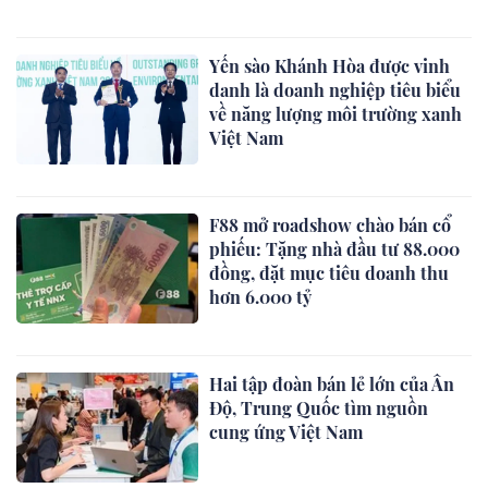
Yến sào Khánh Hòa được vinh
danh là doanh nghiệp tiêu biểu
về năng lượng môi trường xanh
Việt Nam
F88 mở roadshow chào bán cổ
phiếu: Tặng nhà đầu tư 88.000
đồng, đặt mục tiêu doanh thu
hơn 6.000 tỷ
Hai tập đoàn bán lẻ lớn của Ấn
Độ, Trung Quốc tìm nguồn
cung ứng Việt Nam