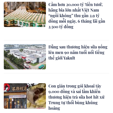
Cầm hơn 20.000 tỷ 'tiền tươi',
hãng bia lớn nhất Việt Nam
“ngồi không” thu gần 2,9 tỷ
đồng mỗi ngày, 6 tháng lãi gần
2.500 tỷ đồng
Đằng sau thương hiệu sữa uống
lên men 90 năm tuổi nổi tiếng
thế giới Yakult
Con gián trong gói khoai tây
9.000 đồng và sai lầm khiến
thương hiệu trà sữa hot hit xứ
Trung tự thổi bùng khủng
hoảng