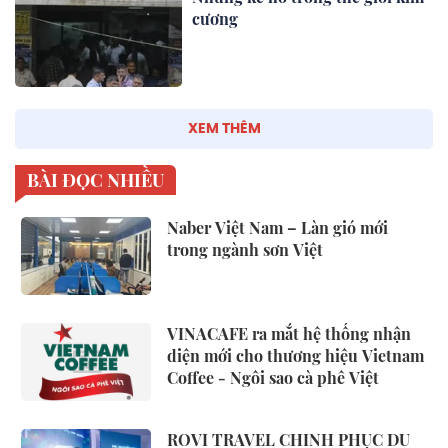
cương
XEM THÊM
BÀI ĐỌC NHIỀU
Naber Việt Nam – Làn gió mới
trong ngành sơn Việt
VINACAFE ra mắt hệ thống nhận
diện mới cho thương hiệu Vietnam
Coffee - Ngôi sao cà phê Việt
ROVI TRAVEL CHINH PHỤC DU