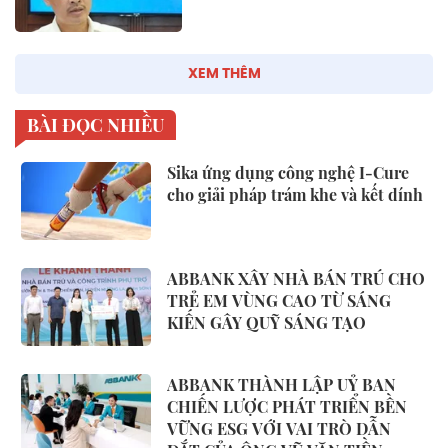
XEM THÊM
BÀI ĐỌC NHIỀU
Sika ứng dụng công nghệ I-Cure
cho giải pháp trám khe và kết dính
ABBANK XÂY NHÀ BÁN TRÚ CHO
TRẺ EM VÙNG CAO TỪ SÁNG
KIẾN GÂY QUỸ SÁNG TẠO
ABBANK THÀNH LẬP UỶ BAN
CHIẾN LƯỢC PHÁT TRIỂN BỀN
VỮNG ESG VỚI VAI TRÒ DẪN