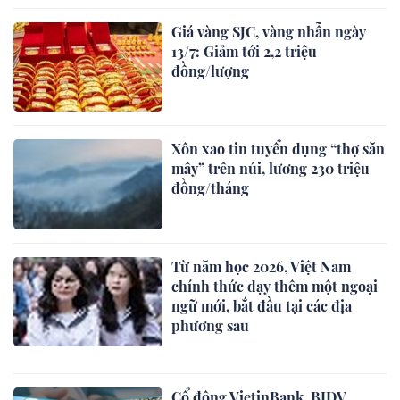
Giá vàng SJC, vàng nhẫn ngày
13/7: Giảm tới 2,2 triệu
đồng/lượng
Xôn xao tin tuyển dụng “thợ săn
mây” trên núi, lương 230 triệu
đồng/tháng
Từ năm học 2026, Việt Nam
chính thức dạy thêm một ngoại
ngữ mới, bắt đầu tại các địa
phương sau
Cổ đông VietinBank, BIDV,