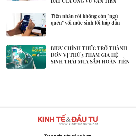
DẮT CỦA ÔNG VŨ VĂN TIỀN
Tiền nhàn rỗi không còn "ngủ
quên" với mức sinh lời hấp dẫn
BIDV CHÍNH THỨC TRỞ THÀNH
ĐƠN VỊ THỨ 5 THAM GIA HỆ
SINH THÁI MUA SẮM HOÀN TIỀN