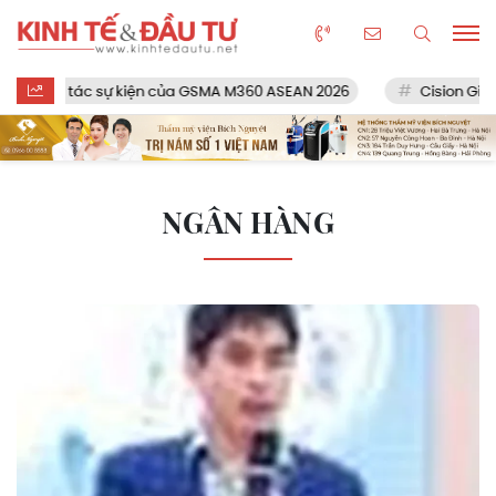
ối tác sự kiện của GSMA M360 ASEAN 2026
Cision Giành Giải
NGÂN HÀNG