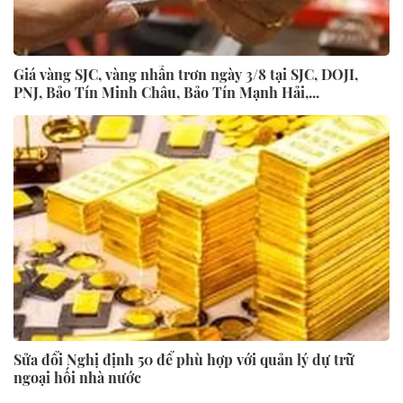
Giá vàng SJC, vàng nhẫn trơn ngày 3/8 tại SJC, DOJI,
PNJ, Bảo Tín Minh Châu, Bảo Tín Mạnh Hải,...
Sửa đổi Nghị định 50 để phù hợp với quản lý dự trữ
ngoại hối nhà nước