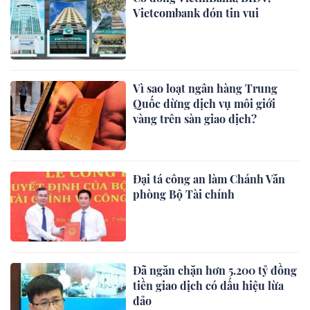
Vietcombank đón tin vui
Vì sao loạt ngân hàng Trung
Quốc dừng dịch vụ môi giới
vàng trên sàn giao dịch?
Đại tá công an làm Chánh Văn
phòng Bộ Tài chính
Đã ngăn chặn hơn 5.200 tỷ đồng
tiền giao dịch có dấu hiệu lừa
đảo