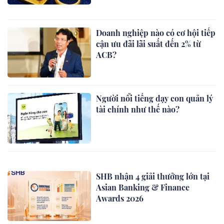
Doanh nghiệp nào có cơ hội tiếp
cận ưu đãi lãi suất đến 2% từ
ACB?
Người nổi tiếng dạy con quản lý
tài chính như thế nào?
SHB nhận 4 giải thưởng lớn tại
Asian Banking & Finance
Awards 2026