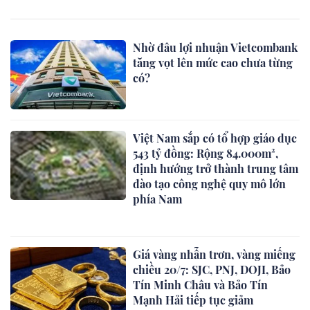
Nhờ đâu lợi nhuận Vietcombank
tăng vọt lên mức cao chưa từng
có?
Việt Nam sắp có tổ hợp giáo dục
543 tỷ đồng: Rộng 84.000m²,
định hướng trở thành trung tâm
đào tạo công nghệ quy mô lớn
phía Nam
Giá vàng nhẫn trơn, vàng miếng
chiều 20/7: SJC, PNJ, DOJI, Bảo
Tín Minh Châu và Bảo Tín
Mạnh Hải tiếp tục giảm