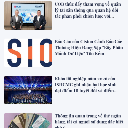
UOB thúc đẩy tham vọng về quản
lý tài sản thông qua quan hệ đối
tác phân phối chiến lược với
Allianz Global Investors
Báo Cáo của Cision Cảnh Báo Các
Thương Hiệu Đang Sập "Bẫy Phân
Mảnh Dữ Liệu" Tốn Kém
Khóa tốt nghiệp năm 2026 của
ISHCMC ghi nhận hai học sinh
đạt điểm IB tuyệt đối và điểm
trung bình toàn khóa đạt 34,5
Thông tin quan trọng về thẻ ngân
hàng, tất cả người sử dụng đặc biệt
chú ý