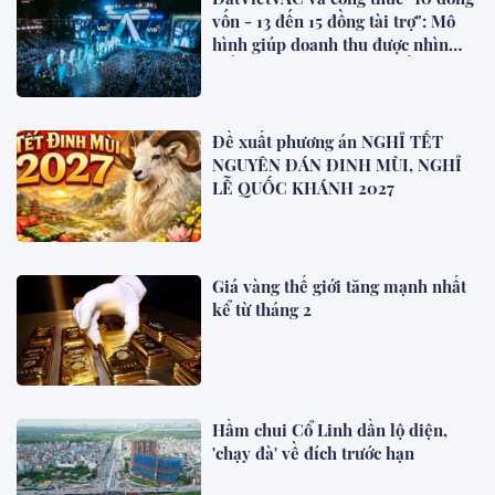
vốn - 13 đến 15 đồng tài trợ": Mô
hình giúp doanh thu được nhìn
thấy ngay khi dự án bắt đầu
Đề xuất phương án NGHỈ TẾT
NGUYÊN ĐÁN ĐINH MÙI, NGHỈ
LỄ QUỐC KHÁNH 2027
Giá vàng thế giới tăng mạnh nhất
kể từ tháng 2
Hầm chui Cổ Linh dần lộ diện,
'chạy đà' về đích trước hạn