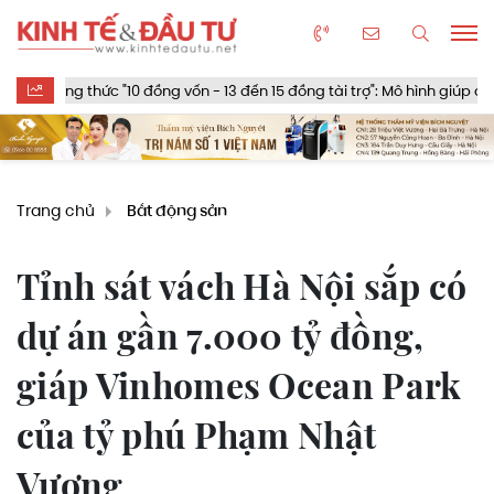
thức "10 đồng vốn - 13 đến 15 đồng tài trợ": Mô hình giúp doanh thu đ
Trang chủ
Bất động sản
Tỉnh sát vách Hà Nội sắp có
dự án gần 7.000 tỷ đồng,
giáp Vinhomes Ocean Park
của tỷ phú Phạm Nhật
Vượng