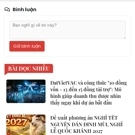
Bình luận
Gửi bình luận
BÀI ĐỌC NHIỀU
DatVietVAC và công thức "10 đồng
vốn - 13 đến 15 đồng tài trợ": Mô
hình giúp doanh thu được nhìn
thấy ngay khi dự án bắt đầu
Đề xuất phương án NGHỈ TẾT
NGUYÊN ĐÁN ĐINH MÙI, NGHỈ
LỄ QUỐC KHÁNH 2027