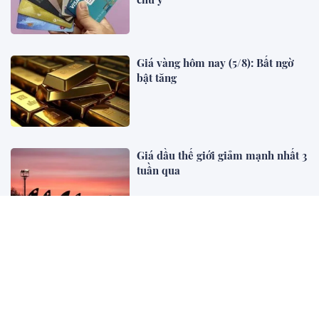
Giá vàng hôm nay (5/8): Bất ngờ
bật tăng
Giá dầu thế giới giảm mạnh nhất 3
tuần qua
Cổ phiếu ANT biến động mạnh,
Antesco chính thức lên tiếng