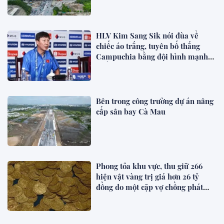
HLV Kim Sang Sik nói đùa về
chiếc áo trắng, tuyên bố thắng
Campuchia bằng đội hình mạnh
nhất
Bên trong công trường dự án nâng
cấp sân bay Cà Mau
Phong tỏa khu vực, thu giữ 266
hiện vật vàng trị giá hơn 26 tỷ
đồng do một cặp vợ chồng phát
hiện khi thay sàn nhà