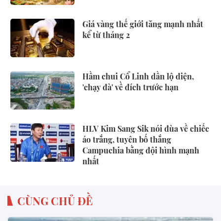
Giá vàng thế giới tăng mạnh nhất
kể từ tháng 2
Hầm chui Cổ Linh dần lộ diện,
'chạy đà' về đích trước hạn
HLV Kim Sang Sik nói đùa về chiếc
áo trắng, tuyên bố thắng
Campuchia bằng đội hình mạnh
nhất
CÙNG CHỦ ĐỀ