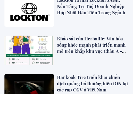
Nền Tảng Trí Tuệ Doanh Nghiệp
Hợp Nhất Đầu Tiên Trong Ngành
Khảo sát của Herbalife: Văn hóa
sống khỏe mạnh phát triển mạnh
mẽ trên khắp khu vực Châu Á -
Thái Bình Dương khi 4 trong 5
người tiêu dùng ưu tiên sức khỏe
toàn diện
Hankook Tire triển khai chiến
dịch quảng bá thương hiệu iON tại
các rạp CGV ở Việt Nam
Thị Phần Dầu Cọ Bền Vững Có
Chứng Nhận Cho Thấy Tiềm Năng
Tăng Trưởng 40%