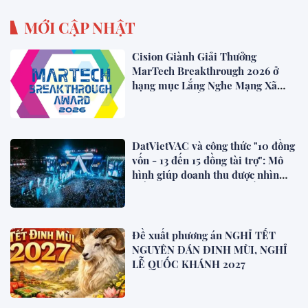
MỚI CẬP NHẬT
Cision Giành Giải Thưởng
MarTech Breakthrough 2026 ở
hạng mục Lắng Nghe Mạng Xã
Hội, Phân Phối Thông Cáo Báo
Chí và Tối Ưu Hóa Công Cụ Trả
Lời (AEO)
DatVietVAC và công thức "10 đồng
vốn - 13 đến 15 đồng tài trợ": Mô
hình giúp doanh thu được nhìn
thấy ngay khi dự án bắt đầu
Đề xuất phương án NGHỈ TẾT
NGUYÊN ĐÁN ĐINH MÙI, NGHỈ
LỄ QUỐC KHÁNH 2027