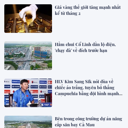
Giá vàng thế giới tăng mạnh nhất
kể từ tháng 2
Hầm chui Cổ Linh dần lộ diện,
'chạy đà' về đích trước hạn
HLV Kim Sang Sik nói đùa về
chiếc áo trắng, tuyên bố thắng
Campuchia bằng đội hình mạnh
nhất
Bên trong công trường dự án nâng
cấp sân bay Cà Mau