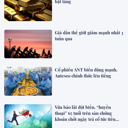
bật tăng
Giá dầu thế giới giảm mạnh nhất 3
tuần qua
Cổ phiếu ANT biến động mạnh,
Antesco chính thức lên tiếng
Vừa báo lãi đột biến, “huyền
thoại” 65 tuổi trên sàn chứng
khoán chốt ngày trả cổ tức tiền
mặt 25%