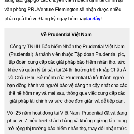
sáng tạo, gặp gỡ các chuyên viên hoạch định tài chính tại
văn phòng PRUVenture Flemington sẽ nhận được nhiều
phần quà thú vị. Đăng ký ngay hôm nay
tại đây
!
Về Prudential Việt Nam
Công ty TNHH Bảo hiểm Nhân thọ Prudential Việt Nam
(Prudential) là thành viên thuộc Tập đoàn Prudential plc,
tập đoàn cung cấp các giải pháp bảo hiểm nhân thọ, sức
khỏe và quản lý tài sản tại 24 thị trường trên khắp Châu Á
và Châu Phi
.
Sứ mệnh của Prudential là trở thành người
bạn đồng hành và người bảo vệ đáng tin cậy nhất cho các
thế hệ hôm nay và mai sau, thông qua việc cung cấp các
giải pháp tài chính và sức khỏe đơn giản và dễ tiếp cận
.
Với 25 năm hoạt động tại Việt Nam, Prudential đã và đang
phục vụ 7 triệu lượt khách hàng và không ngừng tập trung
mở rộng thị trường bảo hiểm nhân thọ, thay đổi nhận thức