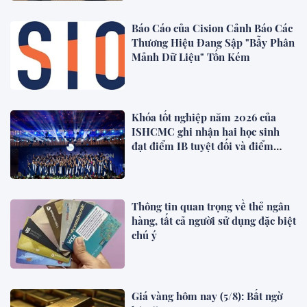
Báo Cáo của Cision Cảnh Báo Các
Thương Hiệu Đang Sập "Bẫy Phân
Mảnh Dữ Liệu" Tốn Kém
Khóa tốt nghiệp năm 2026 của
ISHCMC ghi nhận hai học sinh
đạt điểm IB tuyệt đối và điểm
trung bình toàn khóa đạt 34,5
Thông tin quan trọng về thẻ ngân
hàng, tất cả người sử dụng đặc biệt
chú ý
Giá vàng hôm nay (5/8): Bất ngờ