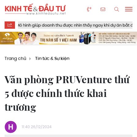
h giúp doanh thu được nhìn thấy ngay khi dự án bắt đầu
Đề xu
Trang chủ
Tin tức & Sự kiện
Văn phòng PRUVenture thứ
5 được chính thức khai
trương
11:40 26/12/2024