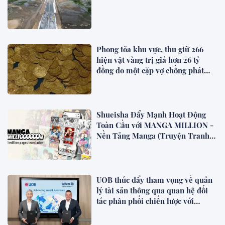
Phong tỏa khu vực, thu giữ 266
hiện vật vàng trị giá hơn 26 tỷ
đồng do một cặp vợ chồng phát
hiện khi thay sàn nhà
Shueisha Đẩy Mạnh Hoạt Động
Toàn Cầu với MANGA MILLION -
Nền Tảng Manga (Truyện Tranh
Nhật Bản) Hỗ Trợ 100 Ngôn Ngữ
UOB thúc đẩy tham vọng về quản
lý tài sản thông qua quan hệ đối
tác phân phối chiến lược với
Allianz Global Investors