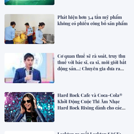
Phát hiện hơn 3,4 tấn mỹ phẩm
không có phiếu công bố sản phẩm
Cơ quan thuế sẽ rà soát, truy thu
thuế với bác sĩ, ca sĩ, môi giới bất
động sản…: Chuyên gia đưa ra
khuyến cáo
Hard Rock Cafe và Coca-Cola®
Khởi Động Cuộc Thi Âm Nhạc
Hard Rock Rising dành cho các
Nghệ Sĩ Trẻ Triển Vọng
Lockton ra mắt Lockton SAGE: