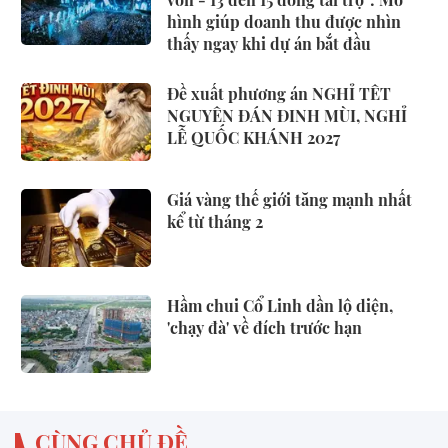
hình giúp doanh thu được nhìn
thấy ngay khi dự án bắt đầu
Đề xuất phương án NGHỈ TẾT
NGUYÊN ĐÁN ĐINH MÙI, NGHỈ
LỄ QUỐC KHÁNH 2027
Giá vàng thế giới tăng mạnh nhất
kể từ tháng 2
Hầm chui Cổ Linh dần lộ diện,
'chạy đà' về đích trước hạn
CÙNG CHỦ ĐỀ