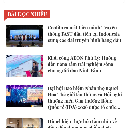
BÀI ĐỌC NHIỀU
Coolita ra mắt Liên minh Truyền
thông FAST đầu tiên tại Indonesia
cùng các đài truyền hình hàng đầu
Khởi công AEON Phủ Lý: Hướng
đến nâng tầm trải nghiệm sống
cho người dân Ninh Bình
Đại hội Bảo hiểm Nhân thọ người
Hoa Thế giới lần thứ 16 và Hội nghị
thường niên Giải thưởng Rồng
Quốc tế (IDA) 2026 được tổ chức
trọng thể
Himel hiện thực hóa tầm nhìn về
điện dân dụng qua chiến dịch