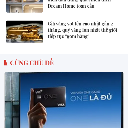
Dream Home toàn cầu
Giá vàng vọt lên cao nhất gần 2
tháng, quỹ vàng lớn nhất thế giới
tiếp tục "gom hàng"
CÙNG CHỦ ĐỀ