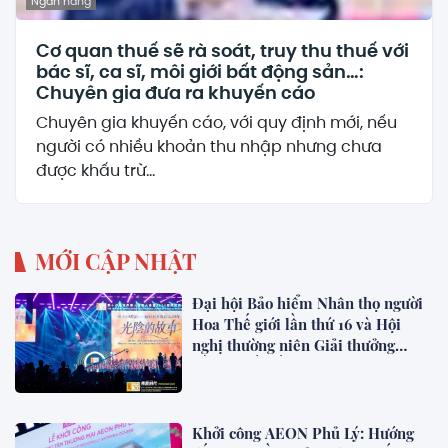
Ngân hàng
Cơ quan thuế sẽ rà soát, truy thu thuế với
bác sĩ, ca sĩ, môi giới bất động sản…:
Chuyên gia đưa ra khuyến cáo
Chuyên gia khuyến cáo, với quy định mới, nếu
người có nhiều khoản thu nhập nhưng chưa
được khấu trừ...
MỚI CẬP NHẬT
Đại hội Bảo hiểm Nhân thọ người
Hoa Thế giới lần thứ 16 và Hội
nghị thường niên Giải thưởng
Rồng Quốc tế (IDA) 2026 được tổ
chức trọng thể
Khởi công AEON Phủ Lý: Hướng